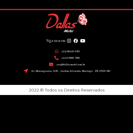
Siga-nos em
(44) 98449-9783
(44) 9 9999-7999
sac@dallasmotel.com.br
Av. Morangueira, 5100 - Jardim Alvorada, Maringá - PR, 87035-060
2022 © Todos os Direitos Reservados