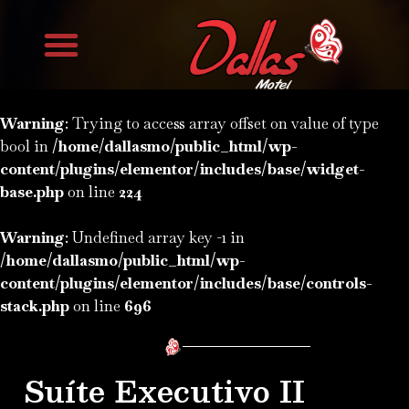
Trabalhe Conosco
Warning
: Trying to access array offset on value of type
bool in
/home/dallasmo/public_html/wp-
content/plugins/elementor/includes/base/widget-
base.php
on line
224
Warning
: Undefined array key -1 in
/home/dallasmo/public_html/wp-
content/plugins/elementor/includes/base/controls-
stack.php
on line
696
Suíte Executivo II